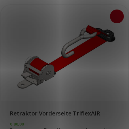
Retraktor Vorderseite TriflexAIR
€
80,00