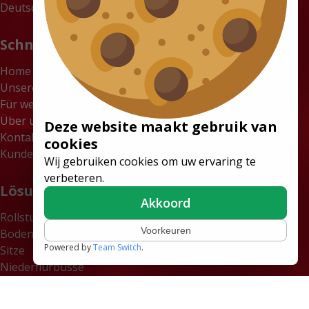
Deutschland
Schnelle Links
Home
Unsere Lösungen
Für wen
Über uns
Deze website maakt gebruik van
Kontakt
cookies
Kundenportal
Wij gebruiken cookies om uw ervaring te
verbeteren.
Lösungen
Akkoord
Rollstuhlgerechte Kleinbusse
Voorkeuren
Bodensysteme
Powered by
Team Switch
.
Sitze
Niederflurbusse