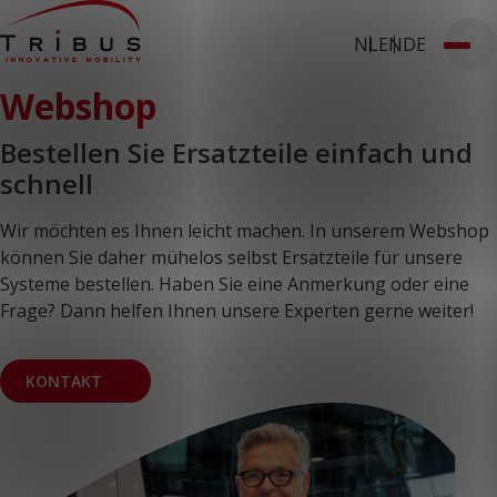
NL
EN
DE
Fahrzeuge auf Lager
Kundenportal
Webshop
Webshop
T: +49 2823 9763 321
Bestellen Sie Ersatzteile einfach und
Home
schnell
Unsere Lösungen
Rollstuhlgerechte Kleinbusse
Bodensysteme
Wir möchten es Ihnen leicht machen. In unserem Webshop
Sitze
können Sie daher mühelos selbst Ersatzteile für unsere
Niederflurbusse
Systeme bestellen. Haben Sie eine Anmerkung oder eine
Für wen
Taxiunternehmen
Frage? Dann helfen Ihnen unsere Experten gerne weiter!
Öffentliche Verkehrsmittel
Einrichtungen des
Gesundheitswesens
KONTAKT
Flughäfen
Konverter
Über uns
Nachrichten
Erfolgsgeschichten
Kontakt