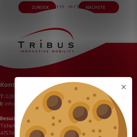
1
2
3
…
16
17
ZURÜCK
NÄCHSTE
Kontakt
×
T:
02823 9763 321
E:
info@tribus-group.de
Besuchsadresse
Tichelweg 12
47574 Goch