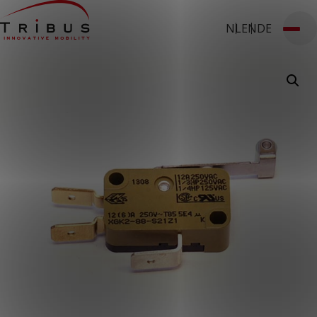
NL
EN
DE
Fahrzeuge auf Lager
Kundenportal
Webshop
T: +49 2823 9763 321
Fahrzeugumbau
Rollstuhlgerechte Kleinbusse
Niederflurbusse
Komponenten
Boden
Sitze
Branchen
Taxiunternehmen
Flughäfen
Fahrdienste
ÖV
Umrüster
Über uns
Über uns
Nachrichten
Erfolgsgeschichten
Kontakt