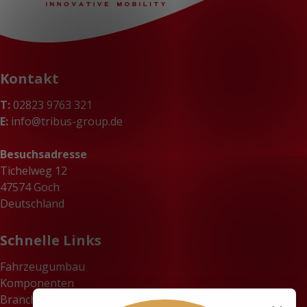
Kontakt
T:
02823 9763 321
E:
info@tribus-group.de
Besuchsadresse
Tichelweg 12
47574 Goch
Deutschland
Schnelle Links
Fahrzeugumbau
Komponenten
Branchen