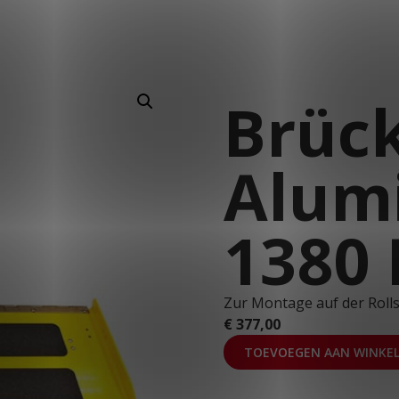
Fahrzeuge auf Lager
Kundenportal
Webshop
T: +49 2823 9763 32
Brüc
Alum
1380 
Zur Montage auf der Rolls
€
377,00
TOEVOEGEN AAN WINKE