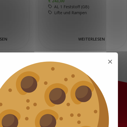
€
243,00
AL 1 Feststoff (GB)
Lifte und Rampen
ESEN
WEITERLESEN
×