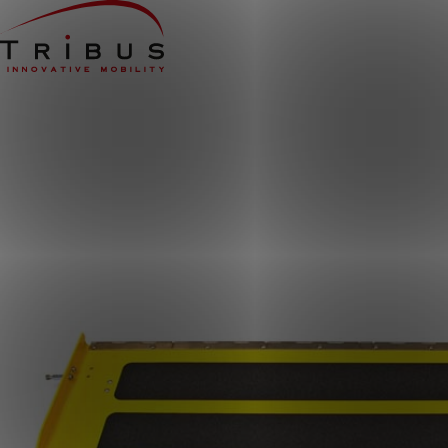
Home
Unsere Lösungen
Rollstuhlgerechte Kleinbusse
Bodensysteme
Sitze
Niederflurbusse
Branchen
Taxiunternehmen
Flughäfen
Einrichtungen des
Gesundheitswesens
Öffentliche Verkehrsmittel
Konverter
Über uns
Nachrichten
Erfolgsgeschichten
Kontakt
KUNDENPORTAL