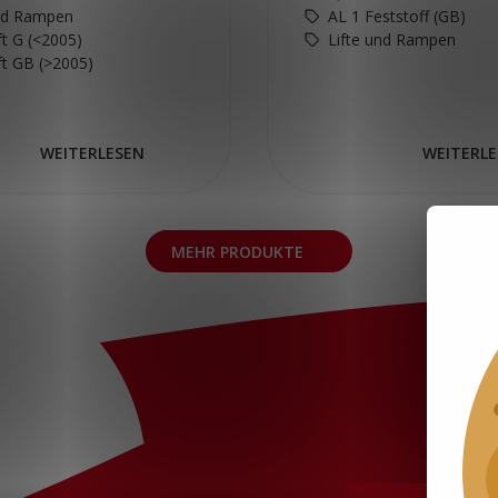
und Rampen
AL 1 Feststoff (GB)
ift G (<2005)
Lifte und Rampen
ift GB (>2005)
WEITERLESEN
WEITERL
MEHR PRODUKTE