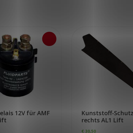
elais 12V für AMF
Kunststoff-Schut
ift
rechts AL1 Lift
€
30,50