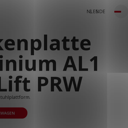
NL
EN
DE
1
kenplatte
inium AL1
Lift PRW
tuhlplattform.
LWAGEN