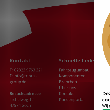
Kontakt
Schnelle Links
T:
02823 9763 321
Fahrzeugumbau
E:
info@tribus-
Komponenten
group.de
Branchen
Über uns
De
Besuchsadresse
Kontakt
co
Tichelweg 12
Kundenportal
47574 Goch
Wij 