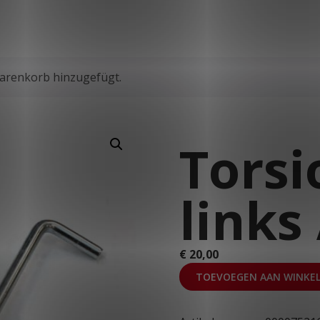
Fahrzeuge auf Lager
Kundenportal
Webshop
T: +49 2823 9763 32
Warenkorb hinzugefügt.
Torsi
links
€
20,00
TOEVOEGEN AAN WINKE