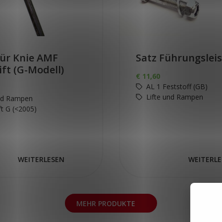
für Knie AMF
Satz Führungslei
ift (G-Modell)
€
11,60
AL 1 Feststoff (GB)
Lifte und Rampen
und Rampen
ift G (<2005)
WEITERLESEN
WEITERL
MEHR PRODUKTE