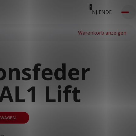
1
NL
EN
DE
1
Warenkorb anzeigen
onsfeder
 AL1 Lift
LWAGEN