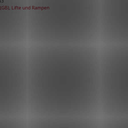
63
 (GB)
,
Lifte und Rampen