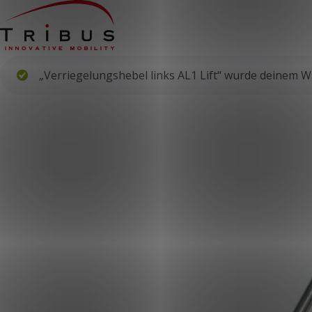
Fahrzeugumbau
„Verriegelungshebel links AL1 Lift“ wurde deinem 
Rollstuhlgerechte Kleinbusse
Niederflurbusse
Komponenten
Boden
Sitze
Branchen
Taxiunternehmen
Flughäfen
Fahrdienste
ÖV
Umrüster
Über uns
Über uns
Nachrichten
Erfolgsgeschichten
Kontakt
KUNDENPORTAL