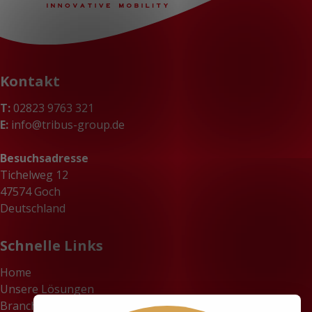
Kontakt
T:
02823 9763 321
E:
info@tribus-group.de
Besuchsadresse
Tichelweg 12
47574 Goch
Deutschland
Schnelle Links
Home
Unsere Lösungen
Branchen